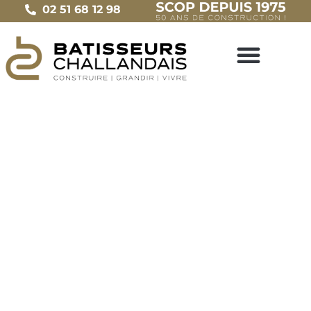
02 51 68 12 98
ACTUALITÉS
Portes ouvertes à Challans | 18 & 19
avril 2015
Le
30 mars 2015