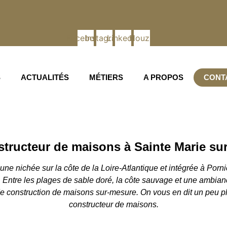
Facebook
Instagram
Linkedin
Houzz
S
ACTUALITÉS
MÉTIERS
A PROPOS
CONT
BÂTISSEURS CHALLANDAIS
teur maison Sainte Mari
tructeur de maisons à Sainte Marie su
e nichée sur la côte de la Loire-Atlantique et intégrée à Porni
. Entre les plages de sable doré, la côte sauvage et une ambia
 de construction de maisons sur-mesure. On vous en dit un peu pl
constructeur de maisons.