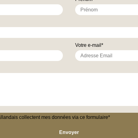
Votre e-mail*
llandais collectent mes données via ce formulaire*