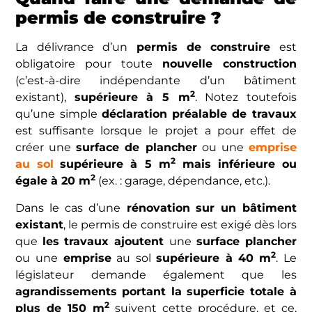
permis de construire ?
La délivrance d’un
permis de construire
est
obligatoire pour toute
nouvelle construction
(c’est-à-dire indépendante d’un bâtiment
2
existant),
supérieure à 5
m
.
Notez toutefois
qu’une simple
déclaration préalable de travaux
est suffisante lorsque le projet a pour effet de
créer une
surface de plancher
ou une
emprise
2
au sol
supérieure à 5 m
mais inférieure ou
2
égale à 20 m
(ex. : garage, dépendance, etc.).
Dans le cas d’une
rénovation
sur un bâtiment
existant
, le permis de construire est exigé dès lors
que
les travaux ajoutent
une
surface plancher
2
ou une
emprise
au sol
supérieure à 40 m
. Le
législateur demande également que les
agrandissements
portant la superficie totale à
2
plus de 150 m
suivent cette procédure, et ce,