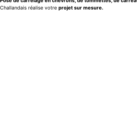
Pose de carrelage en chevrons, de tommettes, de carrea
Challandais réalise votre
projet sur mesure.