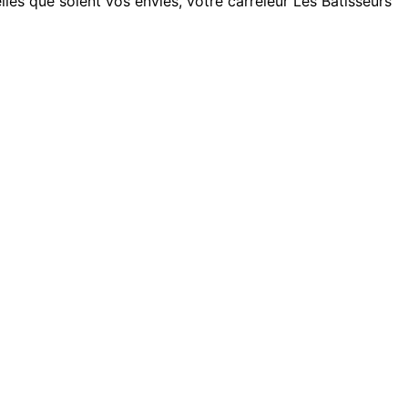
les que soient vos envies, votre carreleur Les Bâtisseurs