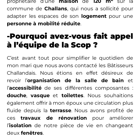
propriétaire d’une
maison
de
120 m
sur la
commune de
Challans
, qui nous a sollicité pour
adapter les espaces de son
logement
pour une
personne à mobilité réduite
.
-Pourquoi avez-vous fait appel
à l’équipe de la Scop ?
C’est avant tout pour simplifier le quotidien de
mon mari que nous avons contacté les Bâtisseurs
Challandais. Nous étions en effet désireux de
revoir l’
organisation de la salle de bain
et
l’
accessibilité
de ses différentes composantes :
douche
,
vasque
et
toilettes
. Nous souhaitions
également offrir à mon époux une circulation plus
fluide depuis la
terrasse
. Nous avons profité de
ces
travaux de rénovation
pour améliorer
l’
isolation
de notre pièce de vie en changeant
deux
fenêtres
.