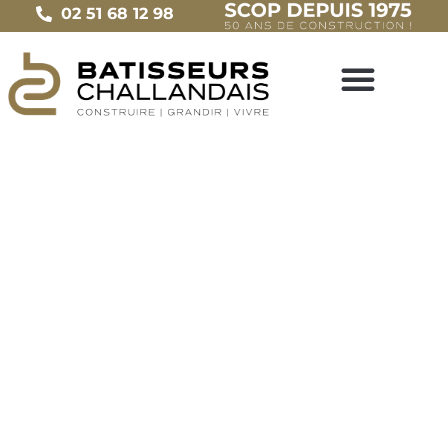
02 51 68 12 98
NOS CLIENTS TÉMOIGNENT
Une entreprise générale du
bâtiment titulaire de la marque
Handibat
Le
27 mars 2017