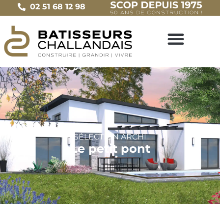
02 51 68 12 98
SÉLECTION
ARCHI
Le petit pont