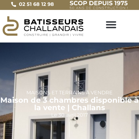
02 51 68 12 98
MAISONS ET TERRAINS À VENDRE
Maison de 3 chambres disponible à
la vente | Challans
Le
30 avril 2017